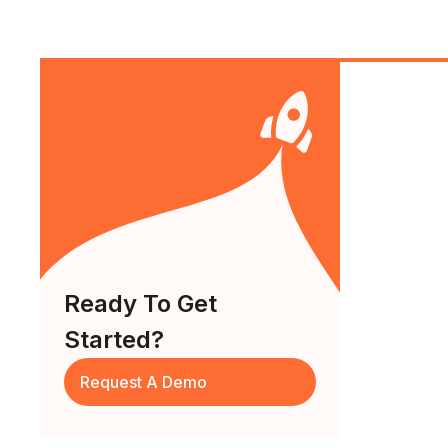
Ready To Get
Started?
Request A Demo