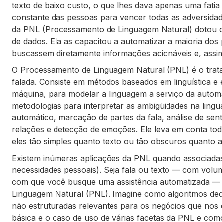
texto de baixo custo, o que lhes dava apenas uma fatia
constante das pessoas para vencer todas as adversida
da PNL (Processamento de Linguagem Natural) dotou c
de dados. Ela as capacitou a automatizar a maioria dos
buscassem diretamente informações acionáveis e, ass
O Processamento de Linguagem Natural (PNL) é o trat
falada. Consiste em métodos baseados em linguística e 
máquina, para modelar a linguagem a serviço da auto
metodologias para interpretar as ambigüidades na ling
automático, marcação de partes da fala, análise de sent
relações e detecção de emoções. Ele leva em conta tod
eles tão simples quanto texto ou tão obscuros quanto a
Existem inúmeras aplicações da PNL quando associada
necessidades pessoais). Seja fala ou texto — com volum
com que você busque uma assistência automatizada —
Linguagem Natural (PNL). Imagine como algoritmos d
não estruturadas relevantes para os negócios que nos c
básica e o caso de uso de várias facetas da PNL e como