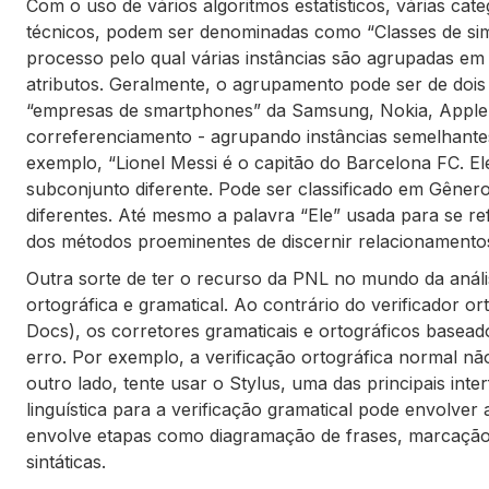
Com o uso de vários algoritmos estatísticos, várias cat
técnicos, podem ser denominadas como “Classes de simi
processo pelo qual várias instâncias são agrupadas em
atributos. Geralmente, o agrupamento pode ser de dois 
“empresas de smartphones” da Samsung, Nokia, Apple, 
correferenciamento - agrupando instâncias semelhantes 
exemplo, “Lionel Messi é o capitão do Barcelona FC. El
subconjunto diferente. Pode ser classificado em Gênero
diferentes. Até mesmo a palavra “Ele” usada para se r
dos métodos proeminentes de discernir relacionamentos e
Outra sorte de ter o recurso da PNL no mundo da análi
ortográfica e gramatical. Ao contrário do verificador 
Docs), os corretores gramaticais e ortográficos basea
erro. Por exemplo, a verificação ortográfica normal não 
outro lado, tente usar o Stylus, uma das principais int
linguística para a verificação gramatical pode envolver
envolve etapas como diagramação de frases, marcação 
sintáticas.