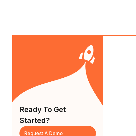
Ready To Get
Started?
Request A Demo