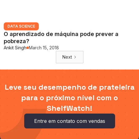
DATA SCIENCE
O aprendizado de máquina pode prever a
pobreza?
Ankit Singh
March 15, 2018
Next
Leve seu desempenho de prateleira
para o próximo nível com o
ShelfWatch!
Entre em contato com vendas