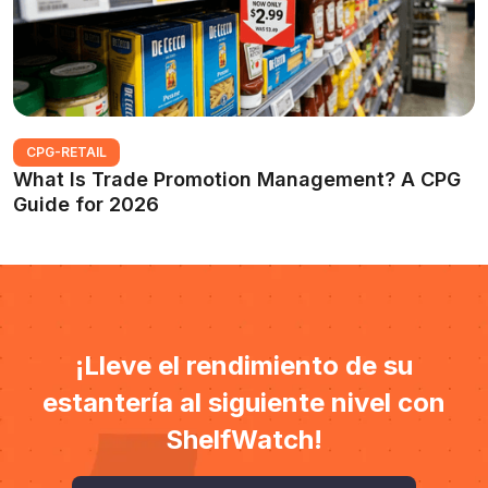
CPG-RETAIL
What Is Trade Promotion Management? A CPG
Guide for 2026
¡Lleve el rendimiento de su
estantería al siguiente nivel con
ShelfWatch!