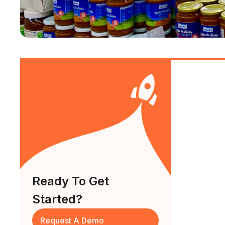
Ready To Get
Started?
Request A Demo