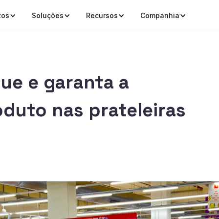
tos
Soluções
Recursos
Companhia
ue e garanta a
oduto nas prateleiras