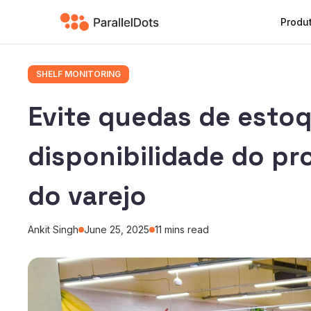
Produ
SHELF MONITORING
Evite quedas de estoq
disponibilidade do pr
do varejo
Ankit Singh
June 25, 2025
11
mins read