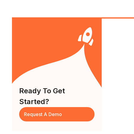
Ready To Get
Started?
Request A Demo